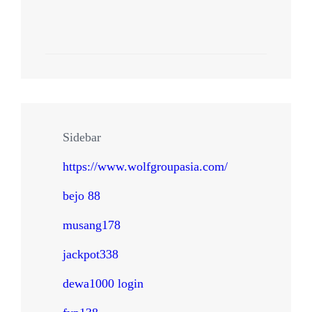
Sidebar
https://www.wolfgroupasia.com/
bejo 88
musang178
jackpot338
dewa1000 login