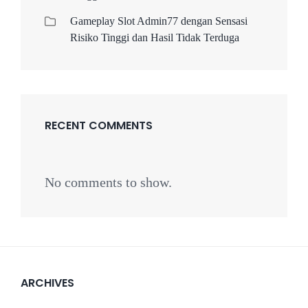
Gameplay Slot Admin77 dengan Sensasi
Risiko Tinggi dan Hasil Tidak Terduga
RECENT COMMENTS
No comments to show.
ARCHIVES