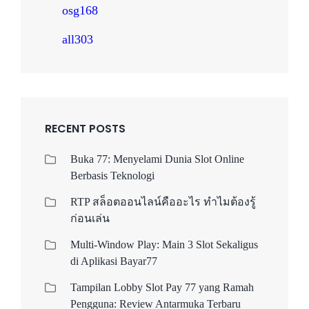
osg168
all303
RECENT POSTS
Buka 77: Menyelami Dunia Slot Online
Berbasis Teknologi
RTP สล็อตออนไลน์คืออะไร ทำไมต้องรู้
ก่อนเล่น
Multi-Window Play: Main 3 Slot Sekaligus
di Aplikasi Bayar77
Tampilan Lobby Slot Pay 77 yang Ramah
Pengguna: Review Antarmuka Terbaru