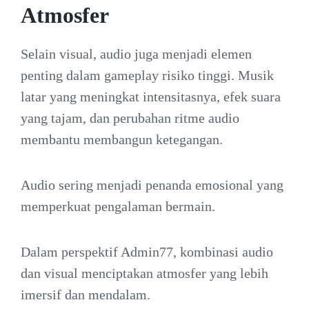
Atmosfer
Selain visual, audio juga menjadi elemen
penting dalam gameplay risiko tinggi. Musik
latar yang meningkat intensitasnya, efek suara
yang tajam, dan perubahan ritme audio
membantu membangun ketegangan.
Audio sering menjadi penanda emosional yang
memperkuat pengalaman bermain.
Dalam perspektif Admin77, kombinasi audio
dan visual menciptakan atmosfer yang lebih
imersif dan mendalam.