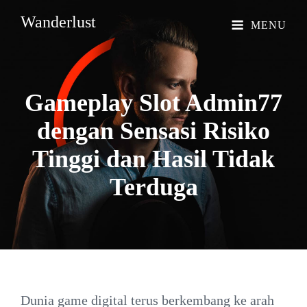
Wanderlust
MENU
Gameplay Slot Admin77
dengan Sensasi Risiko
Tinggi dan Hasil Tidak
Terduga
Dunia game digital terus berkembang ke arah