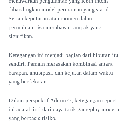
menawarkan pengalaman yang lebih intens
dibandingkan model permainan yang stabil.
Setiap keputusan atau momen dalam
permainan bisa membawa dampak yang
signifikan.
Ketegangan ini menjadi bagian dari hiburan itu
sendiri. Pemain merasakan kombinasi antara
harapan, antisipasi, dan kejutan dalam waktu
yang berdekatan.
Dalam perspektif Admin77, ketegangan seperti
ini adalah inti dari daya tarik gameplay modern
yang berbasis risiko.