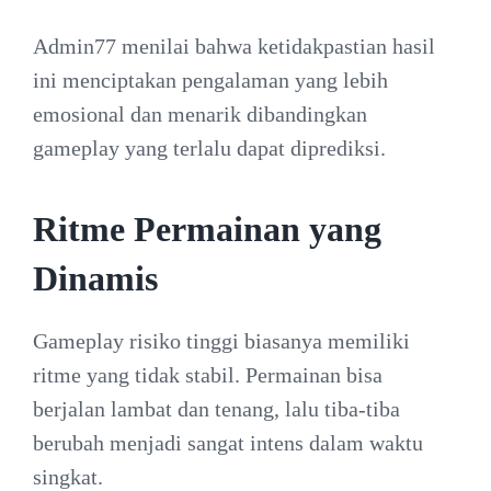
Admin77 menilai bahwa ketidakpastian hasil
ini menciptakan pengalaman yang lebih
emosional dan menarik dibandingkan
gameplay yang terlalu dapat diprediksi.
Ritme Permainan yang
Dinamis
Gameplay risiko tinggi biasanya memiliki
ritme yang tidak stabil. Permainan bisa
berjalan lambat dan tenang, lalu tiba-tiba
berubah menjadi sangat intens dalam waktu
singkat.