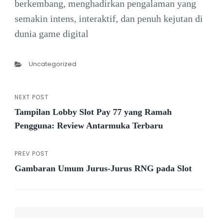
berkembang, menghadirkan pengalaman yang
semakin intens, interaktif, dan penuh kejutan di
dunia game digital
Categories
Uncategorized
NEXT POST
Post
Next
Tampilan Lobby Slot Pay 77 yang Ramah
Post
navigation
Pengguna: Review Antarmuka Terbaru
PREV POST
Previous
Gambaran Umum Jurus-Jurus RNG pada Slot
Post