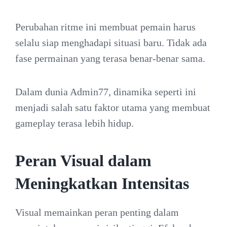
Perubahan ritme ini membuat pemain harus
selalu siap menghadapi situasi baru. Tidak ada
fase permainan yang terasa benar-benar sama.
Dalam dunia Admin77, dinamika seperti ini
menjadi salah satu faktor utama yang membuat
gameplay terasa lebih hidup.
Peran Visual dalam
Meningkatkan Intensitas
Visual memainkan peran penting dalam