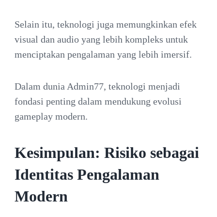
Selain itu, teknologi juga memungkinkan efek
visual dan audio yang lebih kompleks untuk
menciptakan pengalaman yang lebih imersif.
Dalam dunia Admin77, teknologi menjadi
fondasi penting dalam mendukung evolusi
gameplay modern.
Kesimpulan: Risiko sebagai
Identitas Pengalaman
Modern