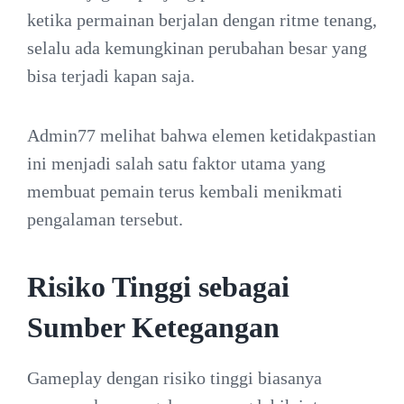
ketika permainan berjalan dengan ritme tenang,
selalu ada kemungkinan perubahan besar yang
bisa terjadi kapan saja.
Admin77 melihat bahwa elemen ketidakpastian
ini menjadi salah satu faktor utama yang
membuat pemain terus kembali menikmati
pengalaman tersebut.
Risiko Tinggi sebagai
Sumber Ketegangan
Gameplay dengan risiko tinggi biasanya