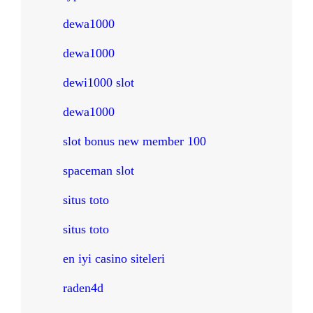
dewa1000
dewa1000
dewi1000 slot
dewa1000
slot bonus new member 100
spaceman slot
situs toto
situs toto
en iyi casino siteleri
raden4d