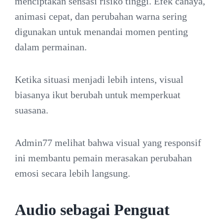
menciptakan sensasi risiko tinggi. Efek cahaya,
animasi cepat, dan perubahan warna sering
digunakan untuk menandai momen penting
dalam permainan.
Ketika situasi menjadi lebih intens, visual
biasanya ikut berubah untuk memperkuat
suasana.
Admin77 melihat bahwa visual yang responsif
ini membantu pemain merasakan perubahan
emosi secara lebih langsung.
Audio sebagai Penguat