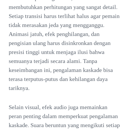
membutuhkan perhitungan yang sangat detail.
Setiap transisi harus terlihat halus agar pemain
tidak merasakan jeda yang mengganggu.
Animasi jatuh, efek penghilangan, dan
pengisian ulang harus disinkronkan dengan
presisi tinggi untuk menjaga ilusi bahwa
semuanya terjadi secara alami. Tanpa
keseimbangan ini, pengalaman kaskade bisa
terasa terputus-putus dan kehilangan daya
tariknya.
Selain visual, efek audio juga memainkan
peran penting dalam memperkuat pengalaman
kaskade. Suara beruntun yang mengikuti setiap