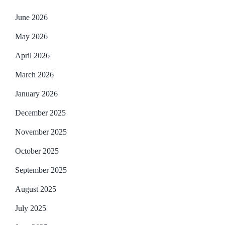
June 2026
May 2026
April 2026
March 2026
January 2026
December 2025
November 2025
October 2025
September 2025
August 2025
July 2025