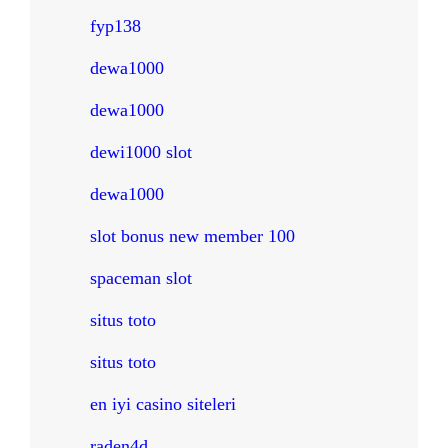
fyp138
dewa1000
dewa1000
dewi1000 slot
dewa1000
slot bonus new member 100
spaceman slot
situs toto
situs toto
en iyi casino siteleri
raden4d