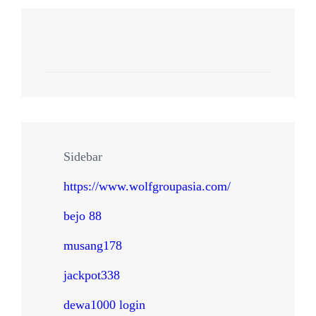
Sidebar
https://www.wolfgroupasia.com/
bejo 88
musang178
jackpot338
dewa1000 login