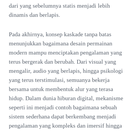
dari yang sebelumnya statis menjadi lebih
dinamis dan berlapis.
Pada akhirnya, konsep kaskade tanpa batas
menunjukkan bagaimana desain permainan
modern mampu menciptakan pengalaman yang
terus bergerak dan berubah. Dari visual yang
mengalir, audio yang berlapis, hingga psikologi
yang terus terstimulasi, semuanya bekerja
bersama untuk membentuk alur yang terasa
hidup. Dalam dunia hiburan digital, mekanisme
seperti ini menjadi contoh bagaimana sebuah
sistem sederhana dapat berkembang menjadi
pengalaman yang kompleks dan imersif hingga