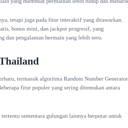
a lain yang membuat permainan lebih hidup dan menarik
a, tetapi juga pada fitur interaktif yang ditawarkan.
is, bonus mini, dan jackpot progresif, yang
g dan pengalaman bermain yang lebih seru.
 Thailand
terbaru, termasuk algoritma Random Number Generator
eberapa fitur populer yang sering ditemukan antara
tertentu sementara gulungan lainnya berputar untuk