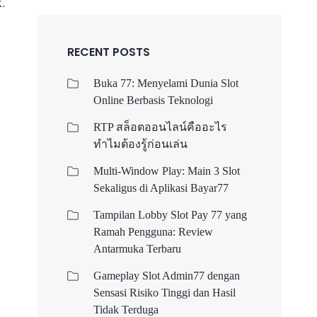
.
RECENT POSTS
Buka 77: Menyelami Dunia Slot
Online Berbasis Teknologi
RTP สล็อตออนไลน์คืออะไร
ทำไมต้องรู้ก่อนเล่น
Multi-Window Play: Main 3 Slot
Sekaligus di Aplikasi Bayar77
Tampilan Lobby Slot Pay 77 yang
Ramah Pengguna: Review
Antarmuka Terbaru
Gameplay Slot Admin77 dengan
Sensasi Risiko Tinggi dan Hasil
Tidak Terduga