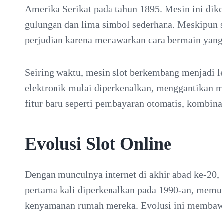
Amerika Serikat pada tahun 1895. Mesin ini dike
gulungan dan lima simbol sederhana. Meskipun s
perjudian karena menawarkan cara bermain yang
Seiring waktu, mesin slot berkembang menjadi l
elektronik mulai diperkenalkan, menggantikan me
fitur baru seperti pembayaran otomatis, kombina
Evolusi Slot Online
Dengan munculnya internet di akhir abad ke-20, i
pertama kali diperkenalkan pada 1990-an, mem
kenyamanan rumah mereka. Evolusi ini membawa