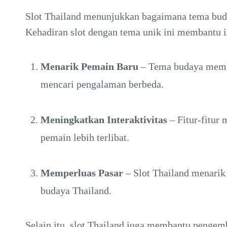
Slot Thailand menunjukkan bagaimana tema bud
Kehadiran slot dengan tema unik ini membantu in
Menarik Pemain Baru
– Tema budaya membu
mencari pengalaman berbeda.
Meningkatkan Interaktivitas
– Fitur-fitur
pemain lebih terlibat.
Memperluas Pasar
– Slot Thailand menarik 
budaya Thailand.
Selain itu, slot Thailand juga membantu pengem