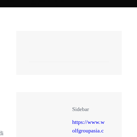
Sidebar
https://www.w
olfgroupasia.c
di