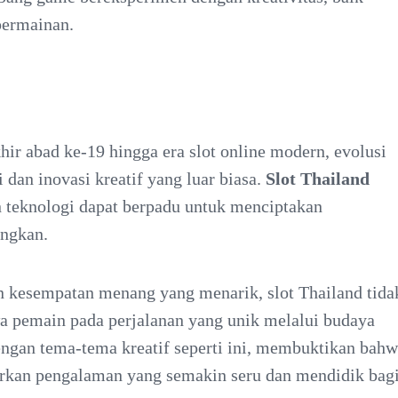
permainan.
hir abad ke-19 hingga era slot online modern, evolusi
dan inovasi kreatif yang luar biasa.
Slot Thailand
 teknologi dapat berpadu untuk menciptakan
ngkan.
an kesempatan menang yang menarik, slot Thailand tida
 pemain pada perjalanan yang unik melalui budaya
engan tema-tema kreatif seperti ini, membuktikan bah
warkan pengalaman yang semakin seru dan mendidik bag