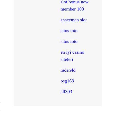
slot bonus new
member 100
spaceman slot
situs toto
situs toto
en iyi casino
siteleri
raden4d
osg168
all303
a
a