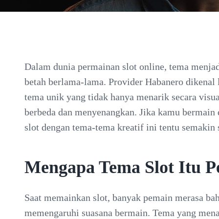
Dalam dunia permainan slot online, tema menja
betah berlama-lama. Provider Habanero dikena
tema unik yang tidak hanya menarik secara visu
berbeda dan menyenangkan. Jika kamu bermain d
slot dengan tema-tema kreatif ini tentu semakin 
Mengapa Tema Slot Itu P
Saat memainkan slot, banyak pemain merasa bahw
memengaruhi suasana bermain. Tema yang men