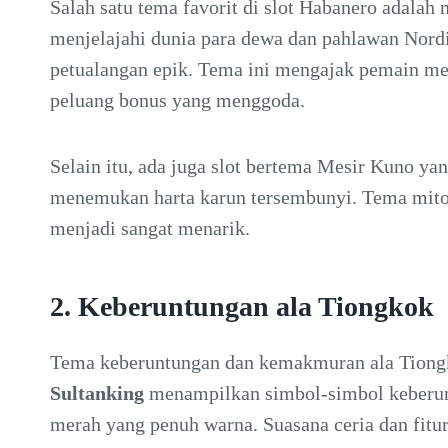
Salah satu tema favorit di slot Habanero adalah
menjelajahi dunia para dewa dan pahlawan Nordik
petualangan epik. Tema ini mengajak pemain me
peluang bonus yang menggoda.
Selain itu, ada juga slot bertema Mesir Kuno y
menemukan harta karun tersembunyi. Tema mit
menjadi sangat menarik.
2. Keberuntungan ala Tiongkok
Tema keberuntungan dan kemakmuran ala Tiongko
Sultanking
menampilkan simbol-simbol keberuntu
merah yang penuh warna. Suasana ceria dan fitu