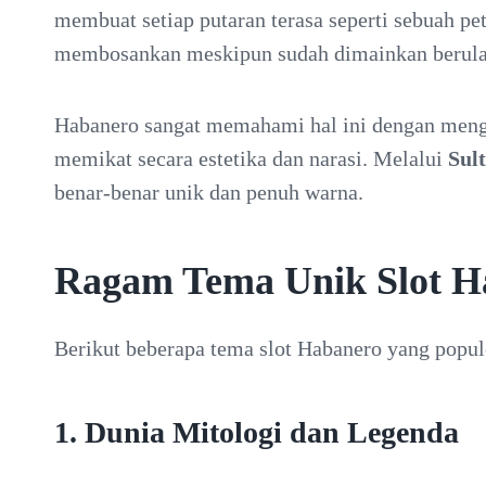
membuat setiap putaran terasa seperti sebuah p
membosankan meskipun sudah dimainkan berulan
Habanero sangat memahami hal ini dengan mengem
memikat secara estetika dan narasi. Melalui
Sul
benar-benar unik dan penuh warna.
Ragam Tema Unik Slot Ha
Berikut beberapa tema slot Habanero yang popul
1. Dunia Mitologi dan Legenda