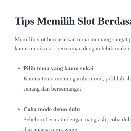
Tips Memilih Slot Berda
Memilih slot berdasarkan tema memang sangat pe
kamu menikmati permainan dengan lebih maksi
Pilih tema yang kamu sukai
Karena tema memengaruhi mood, pilihlah sl
senang dan bersemangat.
Coba mode demo dulu
Sebelum bermain dengan uang asli, coba du
dan nuansa tema game.