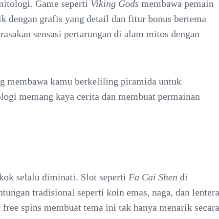
 mitologi. Game seperti
Viking Gods
membawa pemain
 dengan grafis yang detail dan fitur bonus bertema
rasakan sensasi pertarungan di alam mitos dengan
ang membawa kamu berkeliling piramida untuk
ologi memang kaya cerita dan membuat permainan
k selalu diminati. Slot seperti
Fa Cai Shen
di
ngan tradisional seperti koin emas, naga, dan lenter
r free spins membuat tema ini tak hanya menarik secar