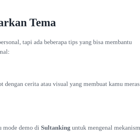
sarkan Tema
rsonal, tapi ada beberapa tips yang bisa membantu
mal:
ot dengan cerita atau visual yang membuat kamu meras
lu mode demo di
Sultanking
untuk mengenal mekanis