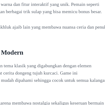
arna dan fitur interaktif yang unik. Pemain seperti
an berbagai trik sulap yang bisa memicu bonus besar.
makhluk ajaib lain yang membawa nuansa ceria dan penu
n Modern
an tema klasik yang digabungkan dengan elemen
 cerita dongeng tujuh kurcaci. Game ini
g mudah dipahami sehingga cocok untuk semua kalanga
i karena membawa nostalgia sekaligus keseruan bermain